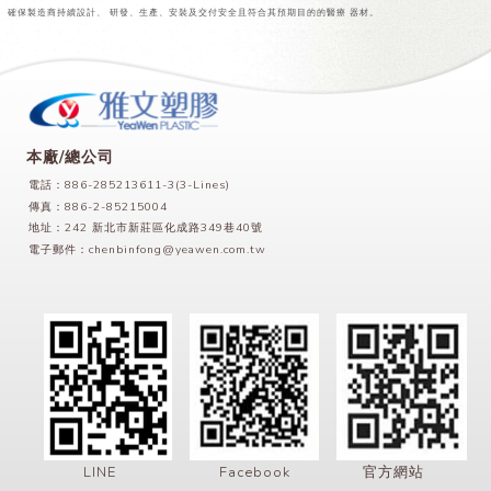
確保製造商持續設計、 研發、生產、安裝及交付安全且符合其預期目的的醫療 器材。
本廠/總公司
電話：886-285213611-3(3-Lines)
傳真：886-2-85215004
地址：242 新北市新莊區化成路349巷40號
電子郵件：
chenbinfong@yeawen.com.tw
LINE
Facebook
官方網站