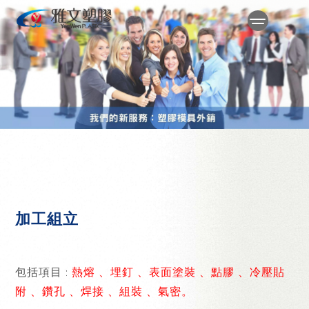
加工組立
包括項目 :
熱熔 、埋釘 、表面塗裝 、點膠 、冷壓貼
附 、鑽孔 、焊接 、組裝 、氣密。